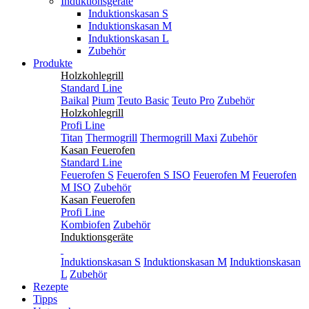
Induktionsgeräte
Induktionskasan S
Induktionskasan M
Induktionskasan L
Zubehör
Produkte
Holzkohlegrill
Standard Line
Baikal
Pium
Teuto Basic
Teuto Pro
Zubehör
Holzkohlegrill
Profi Line
Titan
Thermogrill
Thermogrill Maxi
Zubehör
Kasan Feuerofen
Standard Line
Feuerofen S
Feuerofen S ISO
Feuerofen M
Feuerofen
M ISO
Zubehör
Kasan Feuerofen
Profi Line
Kombiofen
Zubehör
Induktionsgeräte
Induktionskasan S
Induktionskasan M
Induktionskasan
L
Zubehör
Rezepte
Tipps