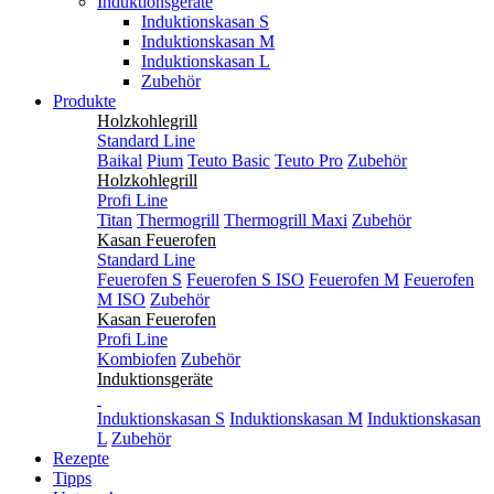
Induktionsgeräte
Induktionskasan S
Induktionskasan M
Induktionskasan L
Zubehör
Produkte
Holzkohlegrill
Standard Line
Baikal
Pium
Teuto Basic
Teuto Pro
Zubehör
Holzkohlegrill
Profi Line
Titan
Thermogrill
Thermogrill Maxi
Zubehör
Kasan Feuerofen
Standard Line
Feuerofen S
Feuerofen S ISO
Feuerofen M
Feuerofen
M ISO
Zubehör
Kasan Feuerofen
Profi Line
Kombiofen
Zubehör
Induktionsgeräte
Induktionskasan S
Induktionskasan M
Induktionskasan
L
Zubehör
Rezepte
Tipps