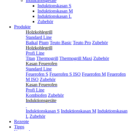
Induktionsgeräte
Induktionskasan S
Induktionskasan M
Induktionskasan L
Zubehör
Produkte
Holzkohlegrill
Standard Line
Baikal
Pium
Teuto Basic
Teuto Pro
Zubehör
Holzkohlegrill
Profi Line
Titan
Thermogrill
Thermogrill Maxi
Zubehör
Kasan Feuerofen
Standard Line
Feuerofen S
Feuerofen S ISO
Feuerofen M
Feuerofen
M ISO
Zubehör
Kasan Feuerofen
Profi Line
Kombiofen
Zubehör
Induktionsgeräte
Induktionskasan S
Induktionskasan M
Induktionskasan
L
Zubehör
Rezepte
Tipps