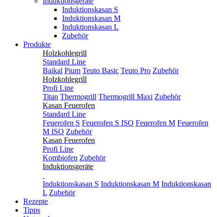
Induktionsgeräte
Induktionskasan S
Induktionskasan M
Induktionskasan L
Zubehör
Produkte
Holzkohlegrill
Standard Line
Baikal
Pium
Teuto Basic
Teuto Pro
Zubehör
Holzkohlegrill
Profi Line
Titan
Thermogrill
Thermogrill Maxi
Zubehör
Kasan Feuerofen
Standard Line
Feuerofen S
Feuerofen S ISO
Feuerofen M
Feuerofen
M ISO
Zubehör
Kasan Feuerofen
Profi Line
Kombiofen
Zubehör
Induktionsgeräte
Induktionskasan S
Induktionskasan M
Induktionskasan
L
Zubehör
Rezepte
Tipps